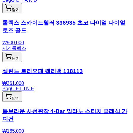
Bag
G O Y A R D
담기
롤렉스 스카이드웰러 336935 초코 다이얼 다이얼
로즈 골드
₩
900,000
시계
롤렉스
담기
셀린느 트리오페 켈리백 118113
₩
361,000
Bag
C E L I N E
담기
톰브라운 사선완장 4-Bar 밀라노 스티치 클래식 가
디건
₩
165,000