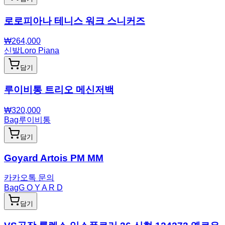
로로피아나 테니스 워크 스니커즈
₩
264,000
신발
Loro Piana
담기
루이비통 트리오 메신저백
₩
320,000
Bag
루이비통
담기
Goyard Artois PM MM
카카오톡 문의
Bag
G O Y A R D
담기