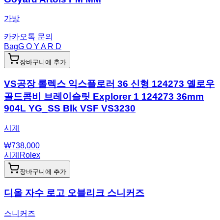
가방
카카오톡 문의
Bag
G O Y A R D
장바구니에 추가
VS공장 롤렉스 익스플로러 36 신형 124273 옐로우
골드콤비 브레이슬릿 Explorer 1 124273 36mm
904L YG_SS Blk VSF VS3230
시계
₩
738,000
시계
Rolex
장바구니에 추가
디올 자수 로고 오블리크 스니커즈
스니커즈