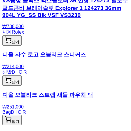
VS공장 롤렉스 익스플로러 36 신형 124273 옐로우
골드콤비 브레이슬릿 Explorer 1 124273 36mm
904L YG_SS Blk VSF VS3230
₩
738,000
시계
Rolex
담기
디올 자수 로고 오블리크 스니커즈
₩
214,000
신발
D I O R
담기
디올 오블리크 스트랩 새들 파우치 백
₩
251,000
Bag
D I O R
담기