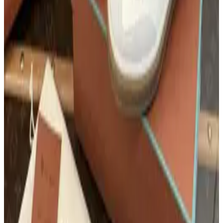
5
C E L I N E · Bag
셀린느 트리오페 켈리백 118113
6
Thom Browne · 의류
톰브라운 사선완장 4-Bar 밀라노 스티치 클래
식 가디건
7
C H A N E L · Bag
샤넬 25 호보 스몰
8
P R A D A · Bag