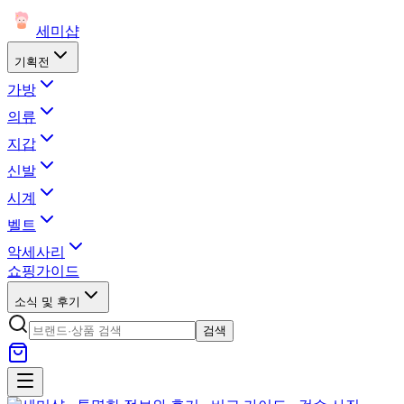
세미샵
기획전
가방
의류
지갑
신발
시계
벨트
악세사리
쇼핑가이드
소식 및 후기
검색