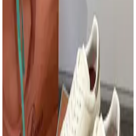
P R A D A · Bag
Prada Nylon Cross
9
Louis Vuitton · Bag
루이비통 올 인 BB 숄더백 모노그램 M12925
10
Loro Piana · 신발
로로피아나 테니스 워크 스니커즈
1
루이비통 · Bag
루이비통 캐리올 이스트 웨스트