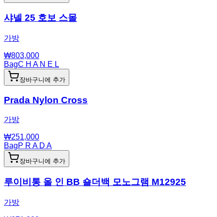
샤넬 25 호보 스몰
가방
₩
803,000
Bag
C H A N E L
장바구니에 추가
Prada Nylon Cross
가방
₩
251,000
Bag
P R A D A
장바구니에 추가
루이비통 올 인 BB 숄더백 모노그램 M12925
가방