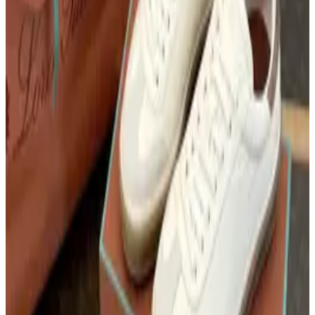
2
Jaeger Le Coultre · 시계
APS공장 예거르쿨트르 마스터 울트라씬 문페
이즈 스틸 화이트다이얼 가죽스트랩 Master
Ultra Thin Moon SS APSF 1_1 Best Edition
Silver Dial on Black Leather Strap SA925
Super Clone
3
G O Y A R D · Bag
고야드 앙주 미니
4
롤렉스 · 시계
롤렉스 스카이드웰러 336935 초코 다이얼 다
이얼 로즈 골드