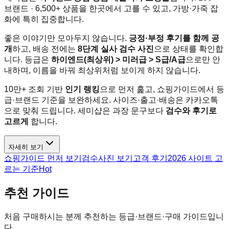
브랜드 ·
6,500+
상품을 한곳에서 고를 수 있고, 가방·가죽 잡
화에 특히 집중합니다.
좋은 이야기만 모아두지 않습니다.
긍정·부정 후기를 함께 공
개
하고, 배송 전에는
8
단계 실사 검수 사진
으로 상태를 확인합
니다. 등급은
하이엔드(최상위) > 미러급 > S급/A급
으로만 안
내하며, 이름을 바꿔 최상위처럼 보이게 하지 않습니다.
10만+
조회 기반
인기 랭킹
으로 먼저 훑고, 쇼핑가이드에서 등
급·브랜드 기준을 보완하세요. 사이즈·출고·배송은 카카오톡
으로 맞춰 드립니다. 세미샵은 과장 문구보다
검수와 후기로
고르게
합니다.
자세히 보기
쇼핑가이드 먼저 보기
검수사진 보기
고객 후기
2026 사이트 고
르는 기준
Hot
추천 가이드
처음 구매하시는 분께 추천하는 등급·브랜드·구매 가이드입니
다.