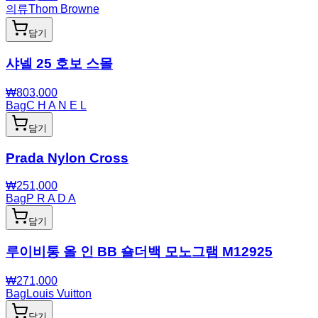
의류
Thom Browne
담기
샤넬 25 호보 스몰
₩
803,000
Bag
C H A N E L
담기
Prada Nylon Cross
₩
251,000
Bag
P R A D A
담기
루이비통 올 인 BB 숄더백 모노그램 M12925
₩
271,000
Bag
Louis Vuitton
담기