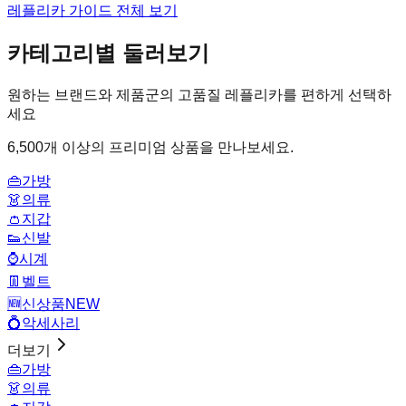
레플리카 가이드 전체 보기
카테고리별 둘러보기
원하는 브랜드와 제품군의 고품질 레플리카를 편하게 선택하
세요
6,500개 이상의 프리미엄 상품을 만나보세요.
👜
가방
👗
의류
👛
지갑
👟
신발
⌚
시계
👖
벨트
🆕
신상품
NEW
💍
악세사리
더보기
👜
가방
👗
의류