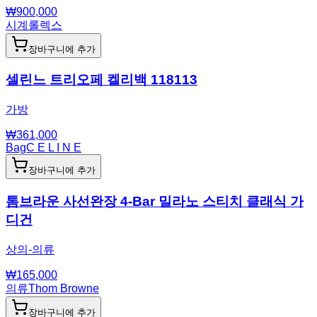
₩
900,000
시계
롤렉스
장바구니에 추가
셀린느 트리오페 켈리백 118113
가방
₩
361,000
Bag
C E L I N E
장바구니에 추가
톰브라운 사선완장 4-Bar 밀라노 스티치 클래식 가
디건
상의-의류
₩
165,000
의류
Thom Browne
장바구니에 추가