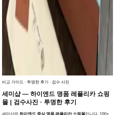
Prada Nylon Cross
9
Louis Vuitton · Bag
루이비통 올 인 BB 숄더백 모노그램 M12925
10
Loro Piana · 신발
로로피아나 테니스 워크 스니커즈
비교 가이드 · 투명한 후기 · 검수 사진
세미샵 — 하이엔드 명품 레플리카 쇼핑
몰 | 검수사진 · 투명한 후기
세미샵은
하이엔드 중심 명품 레플리카 쇼핑몰
입니다.
100+