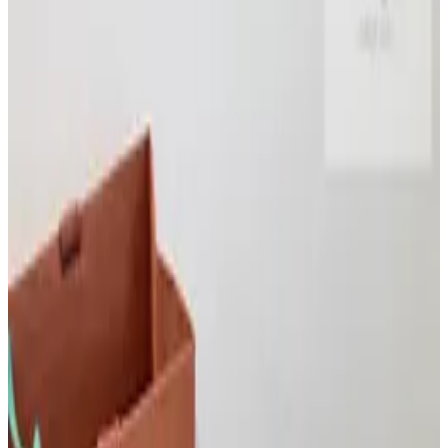
루이비통 캐리올 이스트 웨스트
2
Jaeger Le Coultre · 시계
APS공장 예거르쿨트르 마스터 울트라씬 문페
이즈 스틸 화이트다이얼 가죽스트랩 Master
Ultra Thin Moon SS APSF 1_1 Best Edition
Silver Dial on Black Leather Strap SA925
Super Clone
3
G O Y A R D · Bag
고야드 앙주 미니
4
롤렉스 · 시계
롤렉스 스카이드웰러 336935 초코 다이얼 다