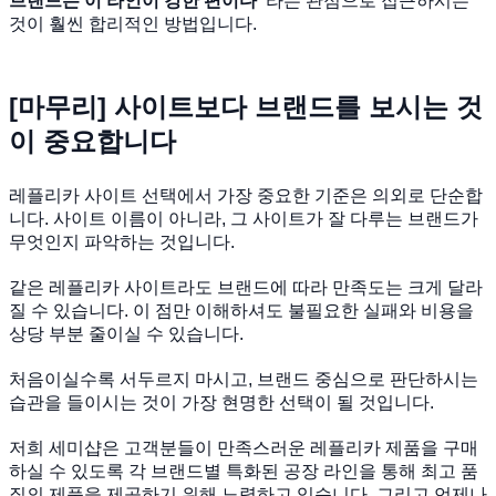
브랜드는 이 라인이 강한 편이다"
라는 관점으로 접근하시는
것이 훨씬 합리적인 방법입니다.
[마무리] 사이트보다 브랜드를 보시는 것
이 중요합니다
레플리카 사이트 선택에서 가장 중요한 기준은 의외로 단순합
니다. 사이트 이름이 아니라, 그 사이트가 잘 다루는 브랜드가
무엇인지 파악하는 것입니다.
같은 레플리카 사이트라도 브랜드에 따라 만족도는 크게 달라
질 수 있습니다. 이 점만 이해하셔도 불필요한 실패와 비용을
상당 부분 줄이실 수 있습니다.
처음이실수록 서두르지 마시고, 브랜드 중심으로 판단하시는
습관을 들이시는 것이 가장 현명한 선택이 될 것입니다.
저희 세미샵은 고객분들이 만족스러운 레플리카 제품을 구매
하실 수 있도록 각 브랜드별 특화된 공장 라인을 통해 최고 품
질의 제품을 제공하기 위해 노력하고 있습니다. 그리고 언제나