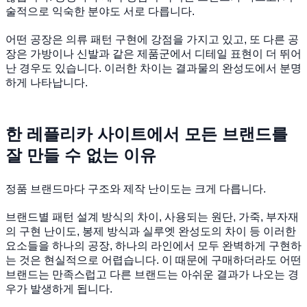
술적으로 익숙한 분야도 서로 다릅니다.
어떤 공장은 의류 패턴 구현에 강점을 가지고 있고, 또 다른 공
장은 가방이나 신발과 같은 제품군에서 디테일 표현이 더 뛰어
난 경우도 있습니다. 이러한 차이는 결과물의 완성도에서 분명
하게 나타납니다.
한 레플리카 사이트에서 모든 브랜드를
잘 만들 수 없는 이유
정품 브랜드마다 구조와 제작 난이도는 크게 다릅니다.
브랜드별 패턴 설계 방식의 차이, 사용되는 원단, 가죽, 부자재
의 구현 난이도, 봉제 방식과 실루엣 완성도의 차이 등 이러한
요소들을 하나의 공장, 하나의 라인에서 모두 완벽하게 구현하
는 것은 현실적으로 어렵습니다. 이 때문에 구매하더라도 어떤
브랜드는 만족스럽고 다른 브랜드는 아쉬운 결과가 나오는 경
우가 발생하게 됩니다.