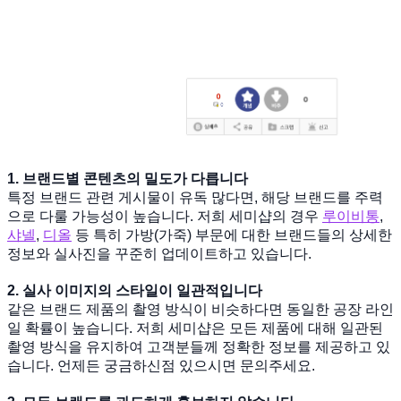
1. 브랜드별 콘텐츠의 밀도가 다릅니다
특정 브랜드 관련 게시물이 유독 많다면, 해당 브랜드를 주력
으로 다룰 가능성이 높습니다. 저희 세미샵의 경우
루이비통
,
샤넬
,
디올
등 특히 가방(가죽) 부문에 대한 브랜드들의 상세한
정보와 실사진을 꾸준히 업데이트하고 있습니다.
2. 실사 이미지의 스타일이 일관적입니다
같은 브랜드 제품의 촬영 방식이 비슷하다면 동일한 공장 라인
일 확률이 높습니다. 저희 세미샵은 모든 제품에 대해 일관된
촬영 방식을 유지하여 고객분들께 정확한 정보를 제공하고 있
습니다. 언제든 궁금하신점 있으시면 문의주세요.