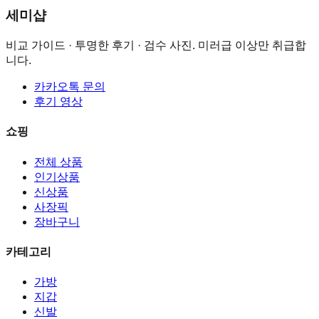
세미샵
비교 가이드 · 투명한 후기 · 검수 사진.
미러급 이상만 취급합
니다.
카카오톡 문의
후기 영상
쇼핑
전체 상품
인기상품
신상품
사장픽
장바구니
카테고리
가방
지갑
신발