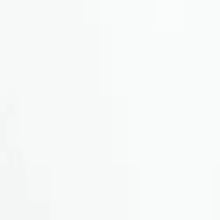
장바구니에 추가
오데마피게 로얄오크 점보 15202-3
시계
₩
900,000
시계
오데마피게
장바구니에 추가
오데마피게 로얄오크 가죽밴드 15510
시계
₩
900,000
시계
오데마피게
장바구니에 추가
오데마피게 로얄오크 가죽밴드 15510-2