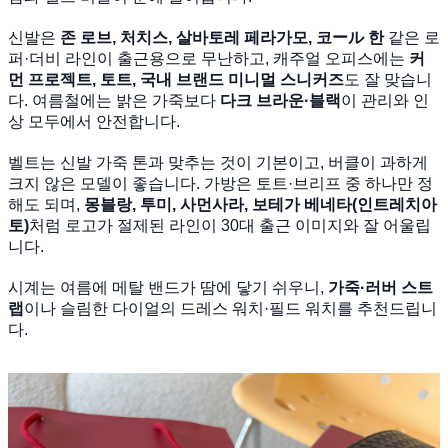
신발은
존 로브, 처치스, 살바토레 페라가모, 코ール 한
같은 로
퍼·더비 라인이 출근용으로 무난하고, 캐주얼 오피스에는
커
먼 프로젝트, 토트, 국내 브랜드 미니멀 스니커즈
도 잘 맞습니
다. 여름철에는 밝은 가죽보다
다크 브라운·블랙
이 관리와 인
상 모두에서 안전합니다.
벨트는 신발 가죽 톤과 맞추는 것이 기본이고, 버클이 과하게
크지 않은 모델이 좋습니다. 가방은 토트·브리프 중 하나만 정
해도 되며,
몽블랑, 투미, 사먼사라, 보테가 베네타(인트레치아
토)
처럼 로고가 절제된 라인이 30대 출근 이미지와 잘 어울립
니다.
시계는 여름에 메탈 밴드가 땀에 닿기 쉬우니,
가죽·러버 스트
랩
이나 슬림한 다이얼의 드레스 워치·필드 워치를 추천드립니
다.