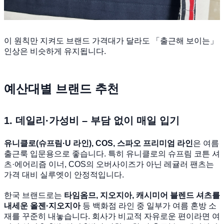
이 원칙만 지켜도 브랜드 가격대가 달라도 「출근해 보이는」
인상은 비슷하게 유지됩니다.
예산대별 브랜드 추천
1. 데일리·가성비 – 부담 없이 매일 입기
유니클로(슈프림·U 라인), COS, 스파오 프리미엄 라인
은 여름
출근룩 입문용으로 좋습니다. 특히 유니클로의 슈프림 코튼 셔
츠·에어리즘 이너, COS의 오버사이즈가 아닌 레귤러 팬츠는
가격 대비 실루엣이 안정적입니다.
한국 브랜드로는
타임옴므, 지오지아, 캐시미어 블렌드 셔츠를
내세운 올젠·지오지아
등 백화점 라인 중 일부가 여름 혼방 소
재를 꾸준히 내놓습니다. 회사가 비교적 자유로운 편이라면 여