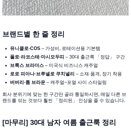
브랜드별 한 줄 정리
유니클로·COS
– 가성비, 로테이션용 기본템
폴로·라코스테·마시모두띠
– 30대 출근룩 「정답」 구간
브룩스 브라더스
– 미국식 비즈니스 캐주얼
로로 피아나·브루넬로 쿠치넬리
– 소재·품격, 장기 착용
버버리·톰 브라운
– 캐주얼~포멀 사이 스타일링
회사 분위기에 맞는 한 구간만 골라 통일하시면, 매일 다른 브
랜드를 섞는 것보다 훨씬 「정리된」 인상을 줄 수 있습니다.
[마무리] 30대 남자 여름 출근룩 정리